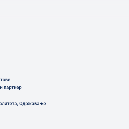
нтове
и партнер
квалитета, Одржавање