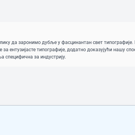
илику да заронимо дубље у фасцинантан свет типографије
 за ентузијасте типографије, додатно доказујући нашу сп
а специфична за индустрију.