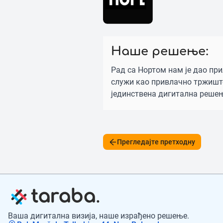
Наше решење:
Рад са Нортом нам је дао пр
служи као привлачно тржиште
јединствена дигитална решењ
Прегледајте претходну
Ваша дигитална визија, наше израђено решење.