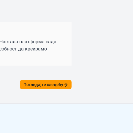
. Настала платформа сада
особност да креирамо
Погледајте следећу